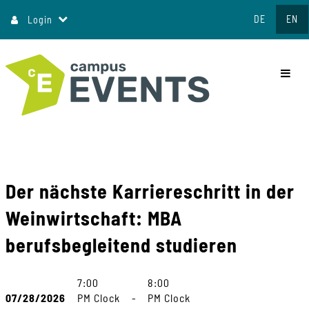
Jump
DE
EN
Login
to
content
commo
Der nächste Karriereschritt in der
Weinwirtschaft: MBA
berufsbegleitend studieren
7:00
8:00
07/28/2026
PM Clock
-
PM Clock