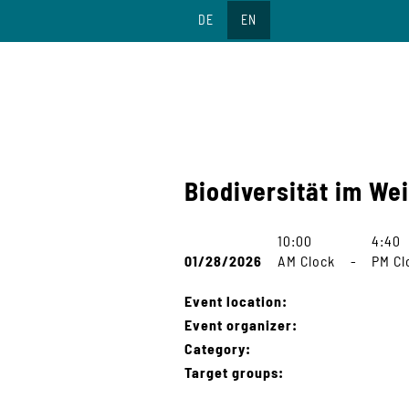
Jump
DE
EN
to
content
Biodiversität im We
10:00
4:40
01/28/2026
AM Clock
-
PM Cl
Event location:
Event organizer:
Category:
Target groups: