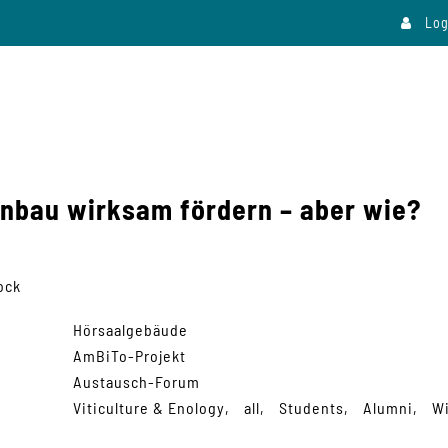
Log
inbau wirksam fördern – aber wie?
ock
Hörsaalgebäude
AmBiTo-Projekt
Austausch-Forum
Viticulture & Enology
all
Students
Alumni
Wi