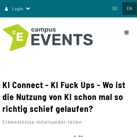
Jump
DE
EN
Login
to
content
commo
KI Connect - KI Fuck Ups - Wo ist
die Nutzung von KI schon mal so
richtig schief gelaufen?
Erkenntnisse miteinander teilen