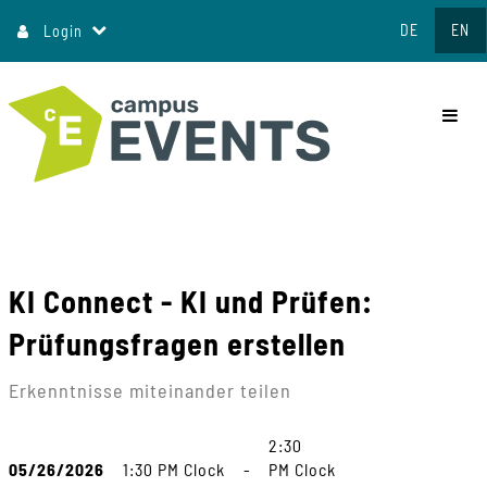
Jump
DE
EN
Login
to
content
commo
KI Connect - KI und Prüfen:
Prüfungsfragen erstellen
Erkenntnisse miteinander teilen
2:30
05/26/2026
1:30 PM Clock
-
PM Clock