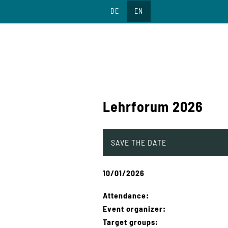
Jump
DE
EN
to
content
Lehrforum 2026
SAVE THE DATE
10/01/2026
Attendance:
Event organizer:
Target groups: