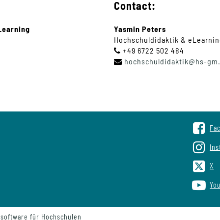
Contact:
Learning
Yasmin Peters
Hochschuldidaktik & eLearni
+49 6722 502 484
hochschuldidaktik
@
hs-gm
Fa
In
X
Yo
ssoftware für Hochschulen