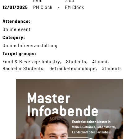
6:00
7:00
12/01/2025
PM Clock
-
PM Clock
Attendance:
Online event
Category:
Online Infoveranstaltung
Target groups:
Food & Beverage Industry
Students
Alumni
Bachelor Students
Getränketechnologie
Students