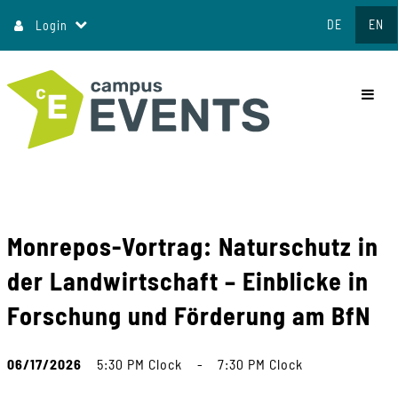
Jump
DE
EN
Login
to
content
commo
Monrepos-Vortrag: Naturschutz in
der Landwirtschaft – Einblicke in
Forschung und Förderung am BfN
06/17/2026
5:30 PM Clock
-
7:30 PM Clock