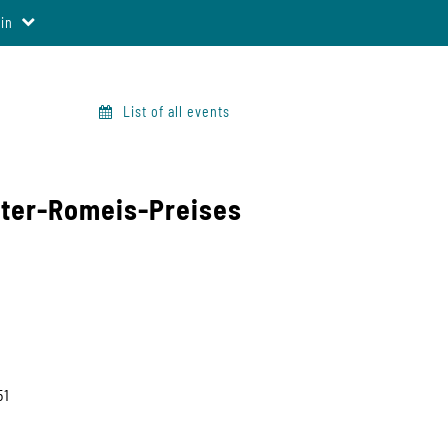
in
List of all events
eter-Romeis-Preises
51