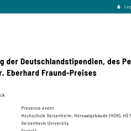
Log
ng der Deutschlandstipendien, des P
r. Eberhard Fraund-Preises
ock
Presence event
Hochschule Geisenheim, Hörsaalgebäude (HÖR), HS 
Geisenheim University
Festakt