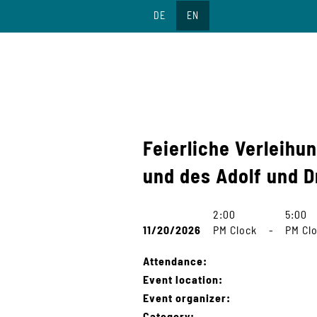
Jump
DE
EN
to
content
Feierliche Verleihu
und des Adolf und D
2:00
5:00
11/20/2026
PM Clock
-
PM Cl
Attendance:
Event location:
Event organizer:
Category: