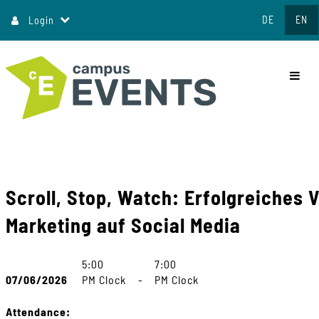
Jump
DE
EN
Login
to
content
commo
Scroll, Stop, Watch: Erfolgreiches 
Marketing auf Social Media
5:00
7:00
07/06/2026
PM Clock
-
PM Clock
Attendance: