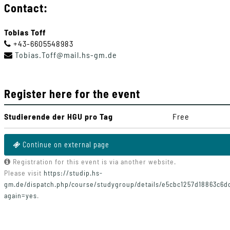
Contact:
Tobias Toff
+43-6605548983
Tobias
.
Toff
@
mail
.
hs-gm
.
de
Register here for the event
Studierende der HGU pro Tag
Free
Continue on external page
Registration for this event is via another website.
Please visit
https://studip.hs-
gm.de/dispatch.php/course/studygroup/details/e5cbc1257d18863c6
again=yes
.