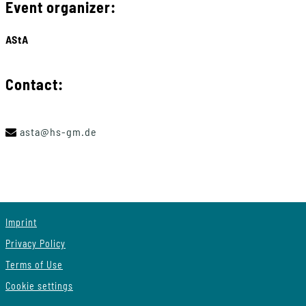
Event organizer:
AStA
Contact:
asta
@
hs-gm
.
de
Imprint
Privacy Policy
Terms of Use
Cookie settings