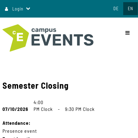
Jump
DE
EN
Login
to
content
commo
Semester Closing
4:00
07/10/2026
PM Clock
-
9:30 PM Clock
Attendance:
Presence event