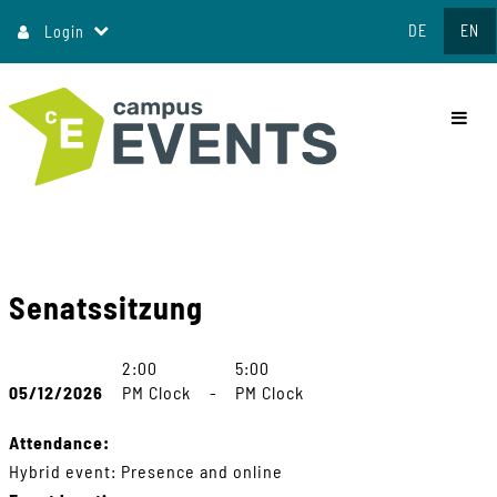
Jump
DE
EN
Login
to
content
commo
Senatssitzung
2:00
5:00
05/12/2026
PM Clock
-
PM Clock
Attendance:
Hybrid event: Presence and online