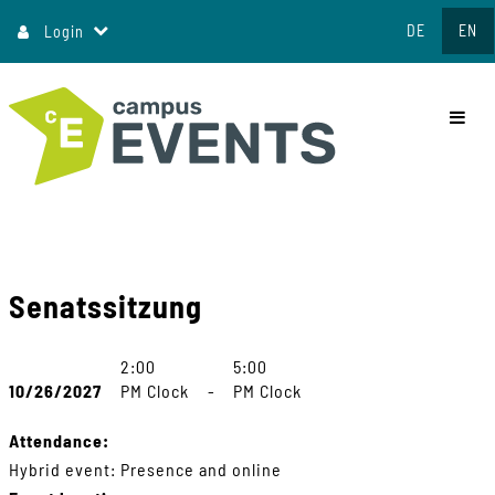
Jump
DE
EN
Login
to
content
commo
Senatssitzung
2:00
5:00
10/26/2027
PM Clock
-
PM Clock
Attendance:
Hybrid event: Presence and online