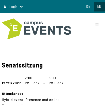
Jump
DE
EN
Login
to
content
commo
Senatssitzung
2:00
5:00
12/21/2027
PM Clock
-
PM Clock
Attendance:
Hybrid event: Presence and online