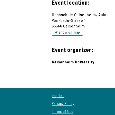
Event location:
Hochschule Geisenheim, Aula
Von-Lade-Straße 1
65366 Geisenheim
show on map
Event organizer:
Geisenheim University
Imprint
Privacy Policy
Terms of Use