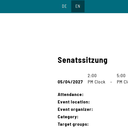
Jump
DE
EN
to
content
Senatssitzung
2:00
5:00
05/04/2027
PM Clock
-
PM Cl
Attendance:
Event location:
Event organizer:
Category:
Target groups: