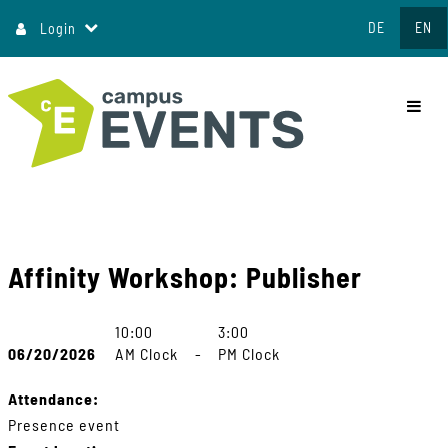
Jump
DE
EN
Login
to
content
commo
Affinity Workshop: Publisher
10:00
3:00
06/20/2026
AM Clock
-
PM Clock
Attendance:
Presence event