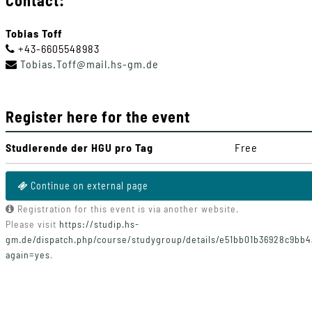
Contact:
Tobias Toff
+43-6605548983
Tobias
.
Toff
@
mail
.
hs-gm
.
de
Register here for the event
Studierende der HGU pro Tag
Free
Continue on external page
Registration for this event is via another website.
Please visit
https://studip.hs-
gm.de/dispatch.php/course/studygroup/details/e51bb01b36928c9bb
again=yes
.