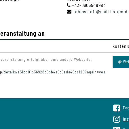
+43-6605548983
Tobias
.
Toff
@
mail
.
hs-gm
.
d
Veranstaltung an
kostenl
Veranstaltung erfolgt über eine andere Webseite.
Wei
up/details/e51bb01b36928c9bb4a9c6eda49dc120?again=yes
.
Fa
In