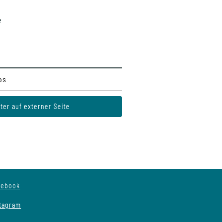
e
os
ter auf externer Seite
cebook
stagram