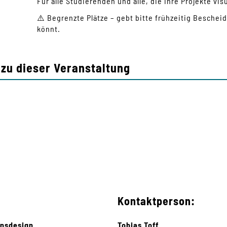
Für alle Studierenden und alle, die ihre Projekte vi
⚠️ Begrenzte Plätze – gebt bitte frühzeitig Bescheid
könnt.
zu dieser Veranstaltung
Kontaktperson:
onsdesign
Tobias Toff