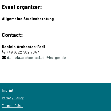
Event organizer:
Allgemeine Studienberatung
Contact:
Daniela Archontas-Fadl
+49 6722 502 7047
daniela
.
archontasfadl
@
hs-gm
.
de
Imprint
Privacy Policy
Terms of Use