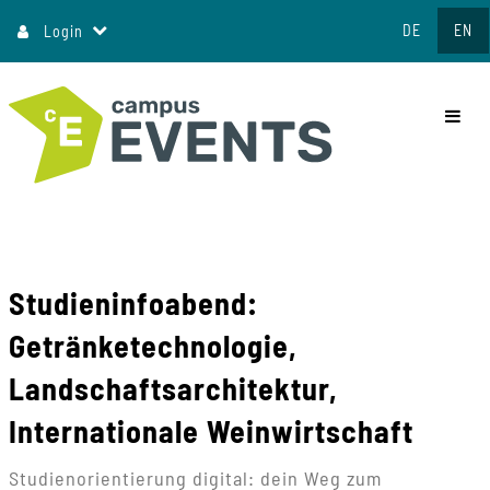
Jump
DE
EN
Login
to
content
commo
Studieninfoabend:
Getränketechnologie,
Landschaftsarchitektur,
Internationale Weinwirtschaft
Studienorientierung digital: dein Weg zum