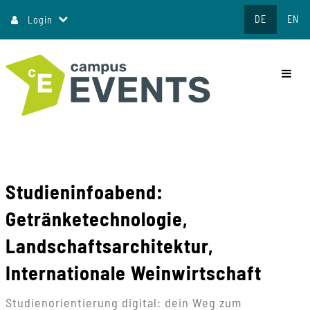
Direkt
DE
EN
Login
zum
Inhalt
commo
Studieninfoabend:
Getränketechnologie,
Landschaftsarchitektur,
Internationale Weinwirtschaft
Studienorientierung digital: dein Weg zum