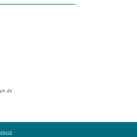
gm
.
de
cebook