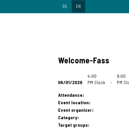
Jump
DE
EN
to
content
Welcome-Fass
4:00
9:00
06/01/2026
PM Clock
-
PM Cl
Attendance:
Event location:
Event organizer:
Category:
Target groups: