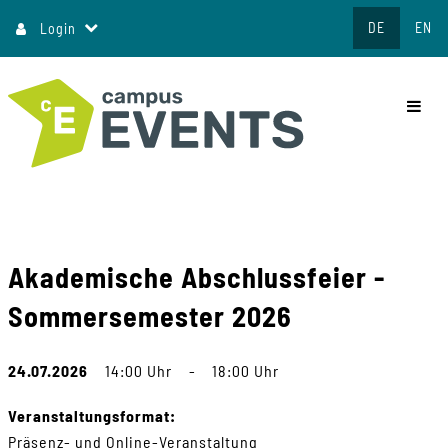
Direkt
DE
EN
Login
zum
Inhalt
commo
Akademische Abschlussfeier -
Sommersemester 2026
24.07.2026
14:00 Uhr
-
18:00 Uhr
Veranstaltungsformat:
Präsenz- und Online-Veranstaltung