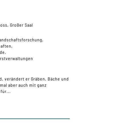
oss, Großer Saal
landschaftsforschung
haften
nde
orstverwaltungen
rd, verändert er Gräben, Bäche und
hmal aber auch mit ganz
für...