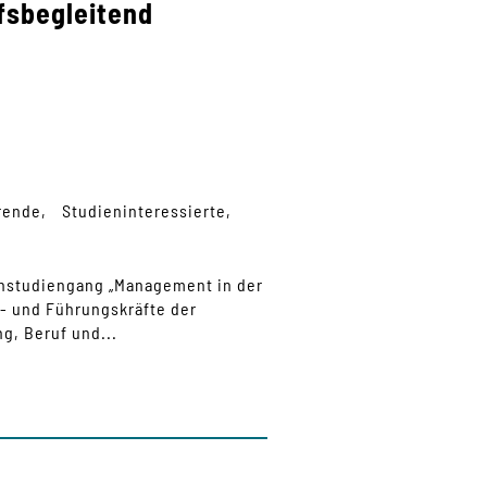
fsbegleitend
rende
Studieninteressierte
rnstudiengang „Management in der
- und Führungskräfte der
g, Beruf und...