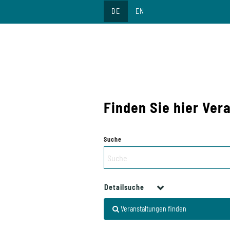
Direkt
DE
EN
zum
Inhalt
Finden Sie hier Ver
Suche
Detailsuche
Veranstaltungen finden