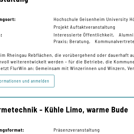
ngsort:
Hochschule Geisenheim University H
Projekt Auftaktveranstaltung
n:
Interessierte Öffentlichkeit
Alumni
Praxis; Beratung
Kommunalvertret
im Rheingau Rebflächen, die vorübergehend oder dauerhaft 
nvoll weiterentwickelt werden – für die Betriebe, die Kommu
setzt FlurWin an: Gemeinsam mit Winzerinnen und Winzern, V
ormationen und anmelden
rmetechnik - Kühle Limo, warme Bude
ungsformat:
Präsenzveranstaltung