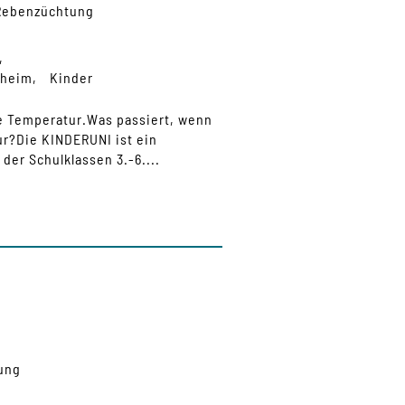
 Rebenzüchtung
nheim
Kinder
ie Temperatur.Was passiert, wenn
ur?Die KINDERUNI ist ein
er Schulklassen 3.-6....
ung