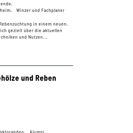
rende
nheim
Winzer und Fachplaner
 Rebenzüchtung in einem neuen,
ch gezielt über die aktuellen
echniken und Nutzen...
ehölze und Reben
Doktoranden
Alumni