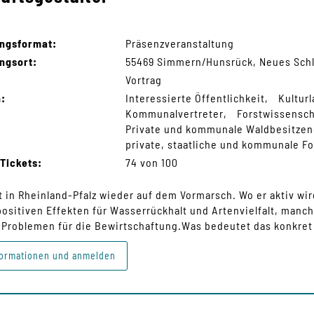
ungsformat:
Präsenzveranstaltung
ngsort:
55469 Simmern/Hunsrück, Neues Schl
Vortrag
n:
Interessierte Öffentlichkeit
Kultur
Kommunalvertreter
Forstwissensc
Private und kommunale Waldbesitze
private, staatliche und kommunale F
Tickets:
74 von 100
st in Rheinland-Pfalz wieder auf dem Vormarsch. Wo er aktiv wi
positiven Effekten für Wasserrückhalt und Artenvielfalt, manc
 Problemen für die Bewirtschaftung.Was bedeutet das konkret 
ormationen und anmelden