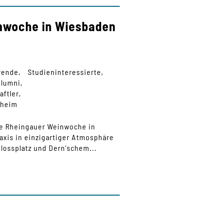
inwoche in Wiesbaden
rende
Studieninteressierte
Alumni
aftler
nheim
die Rheingauer Weinwoche in
xis in einzigartiger Atmosphäre
lossplatz und Dern'schem...