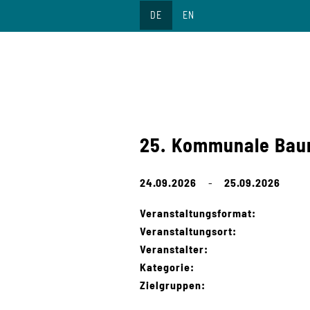
Direkt
DE
EN
zum
Inhalt
25. Kommunale Bau
24.09.2026
-
25.09.2026
Veranstaltungsformat:
Veranstaltungsort:
Veranstalter:
Kategorie:
Zielgruppen: