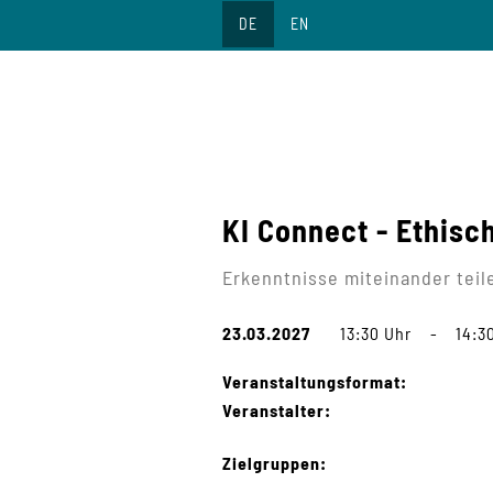
Direkt
DE
EN
zum
Inhalt
KI Connect - Ethisc
Erkenntnisse miteinander teil
23.03.2027
13:30 Uhr
-
14:3
Veranstaltungsformat:
Veranstalter:
Zielgruppen: