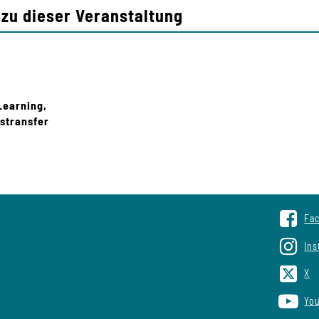
zu dieser Veranstaltung
Learning,
stransfer
Fa
In
X
Yo