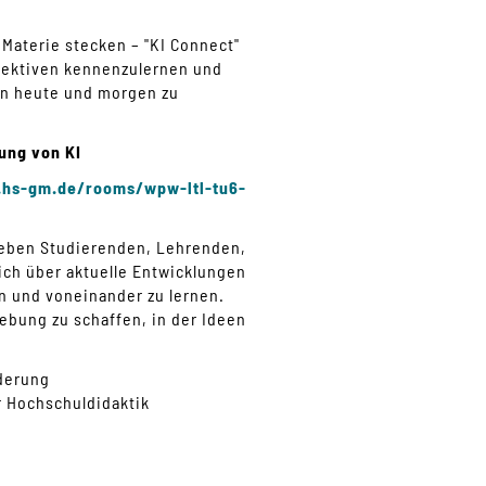
r Materie stecken – "KI Connect"
spektiven kennenzulernen und
n heute und morgen zu
ung von KI
v.hs-gm.de/rooms/wpw-ltl-tu6-
geben Studierenden, Lehrenden,
ich über aktuelle Entwicklungen
 und voneinander zu lernen.
gebung zu schaffen, in der Ideen
derung
 Hochschuldidaktik