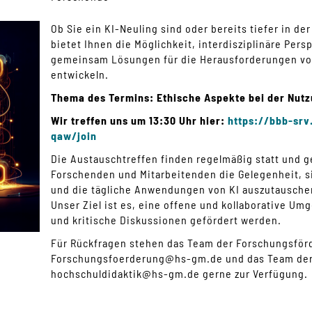
Ob Sie ein KI-Neuling sind oder bereits tiefer in de
bietet Ihnen die Möglichkeit, interdisziplinäre Per
gemeinsam Lösungen für die Herausforderungen vo
entwickeln.
Thema des Termins: Ethische Aspekte bei der Nutz
Wir treffen uns um 13:30 Uhr hier:
https://bbb-sr
qaw/join
Die Austauschtreffen finden regelmäßig statt und 
Forschenden und Mitarbeitenden die Gelegenheit, s
und die tägliche Anwendungen von KI auszutauschen
Unser Ziel ist es, eine offene und kollaborative Um
und kritische Diskussionen gefördert werden.
Für Rückfragen stehen das Team der Forschungsför
Forschungsfoerderung
@
hs-gm
.
de
und das Team der
hochschuldidaktik
@
hs-gm
.
de
gerne zur Verfügung.