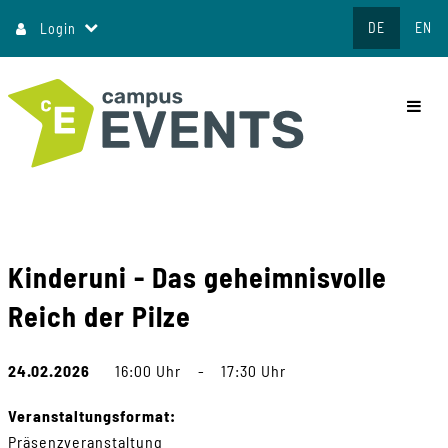
Direkt
DE
EN
Login
zum
Inhalt
commo
Kinderuni - Das geheimnisvolle
Reich der Pilze
24.02.2026
16:00 Uhr
-
17:30 Uhr
Veranstaltungsformat:
Präsenzveranstaltung