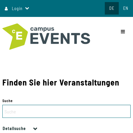
Direkt
DE
EN
Login
zum
Inhalt
commo
Finden Sie hier Veranstaltungen
Suche
Detailsuche